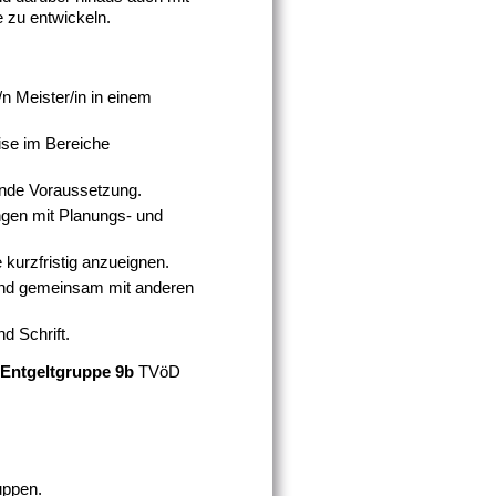
 zu entwickeln.
n Meister/in in einem
ise im Bereiche
ende Voraussetzung.
ngen mit Planungs- und
 kurzfristig anzueignen.
 und gemeinsam mit anderen
d Schrift.
Entgeltgruppe 9b
TVöD
uppen.