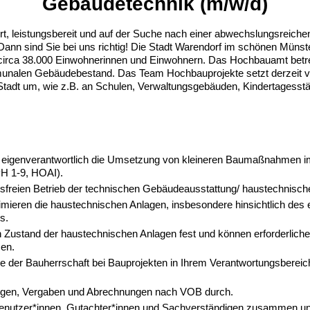
Gebäudetechnik (m/w/d)
rt, leistungsbereit und auf der Suche nach einer abwechslungsreiche
Dann sind Sie bei uns richtig! Die Stadt Warendorf im schönen Münste
 circa 38.000 Einwohnerinnen und Einwohnern. Das Hochbauamt betre
munalen Gebäudebestand. Das Team Hochbauprojekte setzt derzeit
Stadt um, wie z.B. an Schulen, Verwaltungsgebäuden, Kindertagesst
n eigenverantwortlich die Umsetzung von kleineren Baumaßnahmen i
H 1-9, HOAI).
ngsfreien Betrieb der technischen Gebäudeausstattung/ haustechnisch
mieren die haustechnischen Anlagen, insbesondere hinsichtlich des e
s.
en Zustand der haustechnischen Anlagen fest und können erforderlich
en.
e der Bauherrschaft bei Bauprojekten in Ihrem Verantwortungsberei
ngen, Vergaben und Abrechnungen nach VOB durch.
denutzer*innen, Gutachter*innen und Sachverständigen zusammen un