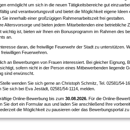
en ermöglicht um sich in die neuen Tätigkeitsbereiche gut einzuarbei
lfältig und verantwortungsvoll und bietet die Möglichkeit eigene Ideen
 Sie innerhalb einer großzügigen Rahmenarbeitszeit frei gestalten.
 Altersvorsorge und bieten jedem Mitarbeitenden eine betriebliche 
t wichtig ist, bieten wir Ihnen ein Bonusprogramm im Rahmen des bet
ts an.
teresse daran, die freiwillige Feuerwehr der Stadt zu unterstützen. 
freiwilligen Feuerwehren.
lich an Bewerbungen von Frauen interessiert. Bei gleicher Eignung, B
ichtigt, sofern nicht in der Person eines Mitbewerbenden liegende
g sind erwünscht.
 Stelle wenden Sie sich gerne an Christoph Schmitz, Tel. 02581/54-
Sie sich bei Eva Jestädt, 02581/54-1114, melden.
kräftige Online-Bewerbung bis zum
30.08.2026.
Für die Online-Bewerb
n Sie dort ein Formular aus und laden Sie anschließend Ihre vorber
ederzeit die Möglichkeit zu pausieren oder das Bewerbungsportal z