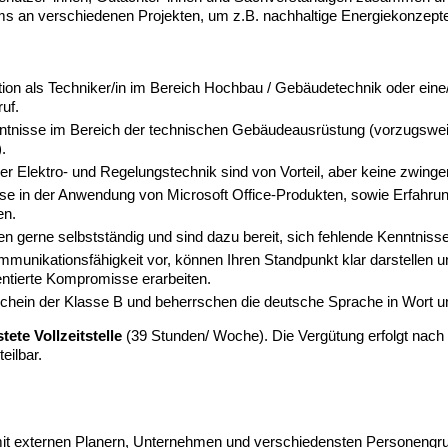
s an verschiedenen Projekten, um z.B. nachhaltige Energiekonzepte
tion als Techniker/in im Bereich Hochbau / Gebäudetechnik oder eine/
uf.
ntnisse im Bereich der technischen Gebäudeausrüstung (vorzugswe
.
er Elektro- und Regelungstechnik sind von Vorteil, aber keine zwing
se in der Anwendung von Microsoft Office-Produkten, sowie Erfahru
en.
iten gerne selbstständig und sind dazu bereit, sich fehlende Kenntnisse
mmunikationsfähigkeit vor, können Ihren Standpunkt klar darstellen
rientierte Kompromisse erarbeiten.
chein der Klasse B und beherrschen die deutsche Sprache in Wort un
tete Vollzeitstelle
(39 Stunden/ Woche). Die Vergütung erfolgt nach
eilbar.
 mit externen Planern, Unternehmen und verschiedensten Personengr